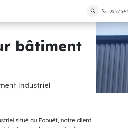
lutions
Nos réalisations
À propos
Blog
Postes
02 97 24 
ur bâtiment
ment industriel
triel situé au Faouët, notre client