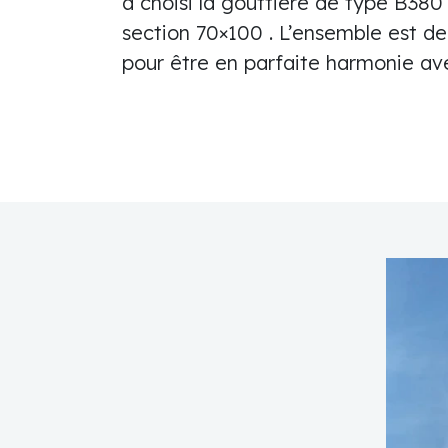
a choisi la gouttière de type B380
section 70×100 . L’ensemble est de
pour être en parfaite harmonie av