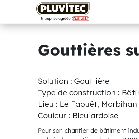
Se rendre au contenu
Accueil
Nos so
Gouttières s
Solution : Gouttière
Type de construction : Bâti
Lieu : Le Faouët, Morbihan
Couleur : Bleu ardoise
Pour son chantier de bâtiment indus